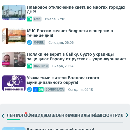
Плановое отключение света во многих городах
ДНР!
Вчера, 22:16
СМИ
МЧС России желает бодрости и энергии в
течение дня!
Сегодня, 06:06
ОФИЦ.
Поляки не верят в байку, будто украинцы
защищают Европу от русских – укро-журналист
Вчера, 20:54
ПАБЛИКИ
Уважаемые жители Волновахского
муниципального округа!
Сегодня, 05:18
ВОЛНОВАХА
ЛЕНТА
ТОП
ОФИЦ.
ВИДЕО
СМИ
ВОЕНКОРЫ
МНЕНИЯ
ПАБЛИКИ
ФОТО
ЛОНГРИДЫ
Бодрого утра и лёгкой пятницы!