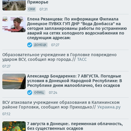
Приморье
07:31
СМИ
Елена Рязанцева: По информации Филиала
Донецкое ПУВКХ ГУП ДНР "Вода Донбасса" на
сегодня запланированы работы по устранению
аварий на сетях холодного водоснабжения по
следующим адресам:
07:27
ДОНЕЦК
Образовательное учреждение в Горловке повреждено
ударом ВСУ, сообщил мэр города.//
ТАСС
07:27
Александр Бондаренко: 7 АВГУСТА. Погодные
условия в Донецкой Народной Республике: В
Республике днем малооблачно, без осадков
07:24
ОФИЦ.
ВСУ атаковали учреждение образования в Калининском
районе Горловки, сообщил мэр Приходько//
Украина.ру
07:12
7 августа в Донецке:. переменная облачность,
без существенных осадков