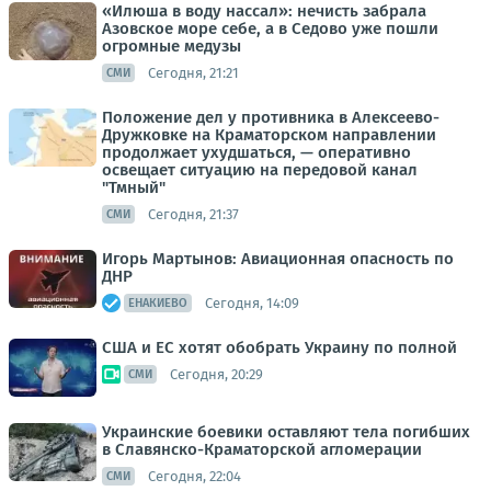
«Илюша в воду нассал»: нечисть забрала
Азовское море себе, а в Седово уже пошли
огромные медузы
Сегодня, 21:21
СМИ
Положение дел у противника в Алексеево-
Дружковке на Краматорском направлении
продолжает ухудшаться, — оперативно
освещает ситуацию на передовой канал
"Тмный"
Сегодня, 21:37
СМИ
Игорь Мартынов: Авиационная опасность по
ДНР
Сегодня, 14:09
ЕНАКИЕВО
США и ЕС хотят обобрать Украину по полной
Сегодня, 20:29
СМИ
Украинские боевики оставляют тела погибших
в Славянско-Краматорской агломерации
Сегодня, 22:04
СМИ