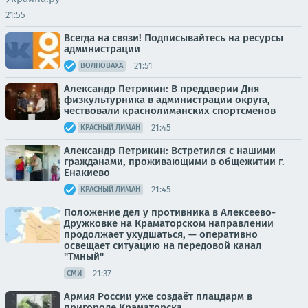
21:55
Всегда на связи! Подписывайтесь на ресурсы
администрации
21:51
ВОЛНОВАХА
Александр Петрикин: В преддверии Дня
физкультурника в администрации округа,
чествовали краснолиманских спортсменов
21:45
КРАСНЫЙ ЛИМАН
Александр Петрикин: Встретился с нашими
гражданами, проживающими в общежитии г.
Енакиево
21:45
КРАСНЫЙ ЛИМАН
Положение дел у противника в Алексеево-
Дружковке на Краматорском направлении
продолжает ухудшаться, — оперативно
освещает ситуацию на передовой канал
"Тмный"
21:37
СМИ
Армия России уже создаёт плацдарм в
пригороде Краматорска