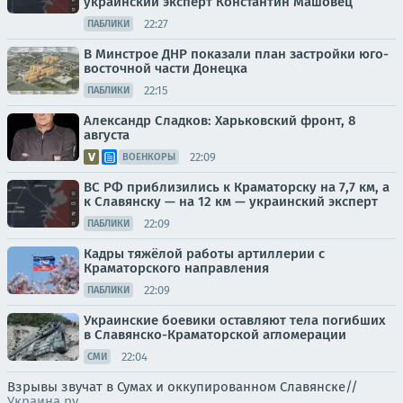
украинский эксперт Константин Машовец
22:27
ПАБЛИКИ
В Минстрое ДНР показали план застройки юго-
восточной части Донецка
22:15
ПАБЛИКИ
Александр Сладков: Харьковский фронт, 8
августа
22:09
ВОЕНКОРЫ
ВС РФ приблизились к Краматорску на 7,7 км, а
к Славянску — на 12 км — украинский эксперт
22:09
ПАБЛИКИ
Кадры тяжёлой работы артиллерии с
Краматорского направления
22:09
ПАБЛИКИ
Украинские боевики оставляют тела погибших
в Славянско-Краматорской агломерации
22:04
СМИ
Взрывы звучат в Сумах и оккупированном Славянске//
Украина.ру