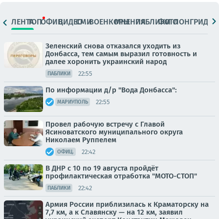
ЛЕНТА
ТОП
ОФИЦ.
ВИДЕО
СМИ
ВОЕНКОРЫ
МНЕНИЯ
ПАБЛИКИ
ФОТО
ЛОНГРИДЫ
Зеленский снова отказался уходить из
Донбасса, тем самым выразил готовность и
далее хоронить украинский народ
22:55
ПАБЛИКИ
По информации д/р "Вода Донбасса":
22:55
МАРИУПОЛЬ
Провел рабочую встречу с Главой
Ясиноватского муниципального округа
Николаем Руппелем
22:42
ОФИЦ.
В ДНР с 10 по 19 августа пройдёт
профилактическая отработка "МОТО-СТОП"
22:42
ПАБЛИКИ
Армия России приблизилась к Краматорску на
7,7 км, а к Славянску — на 12 км, заявил