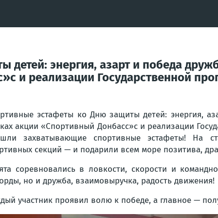
 детей: энергия, азарт и победа дружб
»с и реализации Государственной про
ртивные эстафеты ко Дню защиты детей: энергия, аз
ках акции «Спортивный Донбасс»с и реализации Госу
ошли захватывающие спортивные эстафеты! На с
ртивных секций — и подарили всем море позитива, дра
ята соревновались в ловкости, скорости и командно
орды, но и дружба, взаимовыручка, радость движения!
дый участник проявил волю к победе, а главное — пол