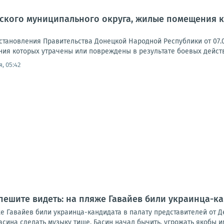
ского муниципального округа, жилые помещения к
становления Правительства Донецкой Народной Республики от 07.0
ия которых утрачены или повреждены в результате боевых действи
, 05:42
пешите видеть: на пляже Гавайев били украинца-ка
е Гавайев били украинца-кандидата в палату представителей от Д
ина сделать музыку тише. Басин начал бычить, угрожать якобы им