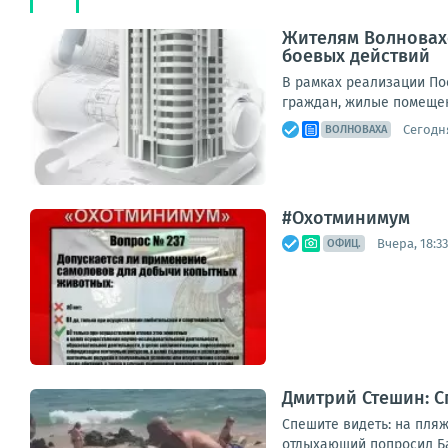
Жителям Волновах
боевых действий
В рамках реализации По
граждан, жилые помещен
Сегодня
ВОЛНОВАХА
#Охотминимум
Вчера, 18:33
ОФИЦ.
Дмитрий Стешин: С
Спешите видеть: на пляж
отдыхающий попросил Бас