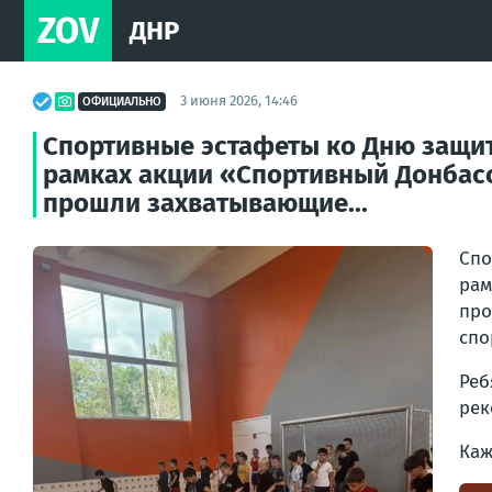
ZOV
ДНР
3 июня 2026, 14:46
ОФИЦИАЛЬНО
Спортивные эстафеты ко Дню защиты
рамках акции «Спортивный Донбасс
прошли захватывающие...
Спо
рам
пр
спо
Реб
рек
Каж