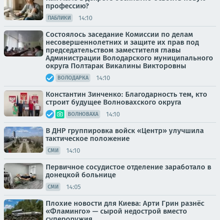
профессию?
14:10
ПАБЛИКИ
Состоялось заседание Комиссии по делам
несовершеннолетних и защите их прав под
председательством заместителя главы
Администрации Володарского муниципального
округа Полтарак Викалины Викторовны
14:10
ВОЛОДАРКА
Константин Зинченко: Благодарность тем, кто
строит будущее Волновахского округа
14:10
ВОЛНОВАХА
В ДНР группировка войск «Центр» улучшила
тактическое положение
14:10
СМИ
Первичное сосудистое отделение заработало в
донецкой больнице
14:05
СМИ
Плохие новости для Киева: Арти Грин разнёс
«Фламинго» — сырой недострой вместо
супероружия