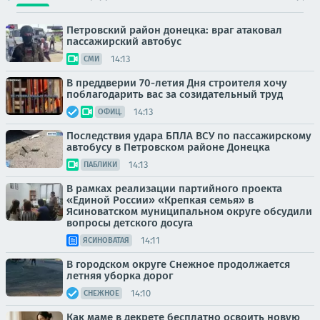
Петровский район донецка: враг атаковал
пассажирский автобус
14:13
СМИ
В преддверии 70-летия Дня строителя хочу
поблагодарить вас за созидательный труд
14:13
ОФИЦ.
Последствия удара БПЛА ВСУ по пассажирскому
автобусу в Петровском районе Донецка
14:13
ПАБЛИКИ
В рамках реализации партийного проекта
«Единой России» «Крепкая семья» в
Ясиноватском муниципальном округе обсудили
вопросы детского досуга
14:11
ЯСИНОВАТАЯ
В городском округе Снежное продолжается
летняя уборка дорог
14:10
СНЕЖНОЕ
Как маме в декрете бесплатно освоить новую