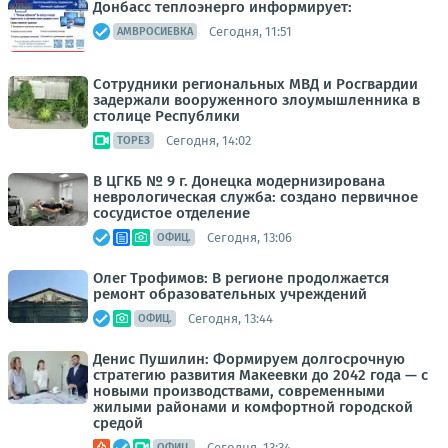
Донбасс теплоэнерго информирует:
Сегодня, 11:51
АМВРОСИЕВКА
Сотрудники региональных МВД и Росгвардии
задержали вооруженного злоумышленника в
столице Республики
Сегодня, 14:02
ТОРЕЗ
В ЦГКБ № 9 г. Донецка модернизирована
неврологическая служба: создано первичное
сосудистое отделение
Сегодня, 13:06
ОФИЦ.
Олег Трофимов: В регионе продолжается
ремонт образовательных учреждений
Сегодня, 13:44
ОФИЦ.
Денис Пушилин: Формируем долгосрочную
стратегию развития Макеевки до 2042 года — с
новыми производствами, современными
жилыми районами и комфортной городской
средой
Сегодня, 13:34
ОФИЦ.