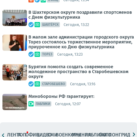
В Шахтерском округе поздравили спортсменов
с Днем физкультурника
Сегодня, 13:22
ШАХТЁРСК
В малом зале администрации городского округа
Торез состоялось торжественное мероприятие,
приуроченное ко Дню физкультурника
Сегодня, 13:23
ТОРЕЗ
Бурятия помогла создать современное
молодежное пространство в Старобешевском
округе
Сегодня, 13:16
СТАРОБЕШЕВО
Минобороны РФ гарантирует:
Сегодня, 12:07
ПАБЛИКИ
ЛЕНТА
ТОП
ОФИЦ.
ВИДЕО
СМИ
ВОЕНКОРЫ
МНЕНИЯ
ПАБЛИКИ
ФОТО
ЛОНГРИДЫ