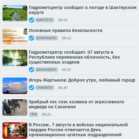
Гидрометцентр сообщил о погоде в Шахтерском
округе
06:45
ШАХТЁРСК
Основные правила безопасности
06:42
ДЕБАЛЬЦЕВО
Гидрометцентр сообщает. 07 августа в
Республике переменная облачность, без
существенных осадков
06:33
ДЕБАЛЬЦЕВО
Игорь Мартынов: Доброе утро, любимый город!
06:30
ЕНАКИЕВО
Храбрый пес спас хозяина от агрессивного
медведя на Сахалине
06:24
СМИ
В России:. 7 августа в войсках национальной
гвардии России отмечается День
организационно-штатных подразделений