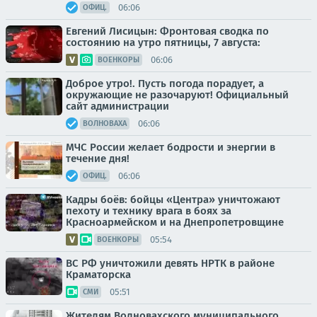
06:06
ОФИЦ.
Евгений Лисицын: Фронтовая сводка по
состоянию на утро пятницы, 7 августа:
06:06
ВОЕНКОРЫ
Доброе утро!. Пусть погода порадует, а
окружающие не разочаруют! Официальный
сайт администрации
06:06
ВОЛНОВАХА
МЧС России желает бодрости и энергии в
течение дня!
06:06
ОФИЦ.
Кадры боёв: бойцы «Центра» уничтожают
пехоту и технику врага в боях за
Красноармейском и на Днепропетровщине
05:54
ВОЕНКОРЫ
ВС РФ уничтожили девять НРТК в районе
Краматорска
05:51
СМИ
Жителям Волновахского муниципального