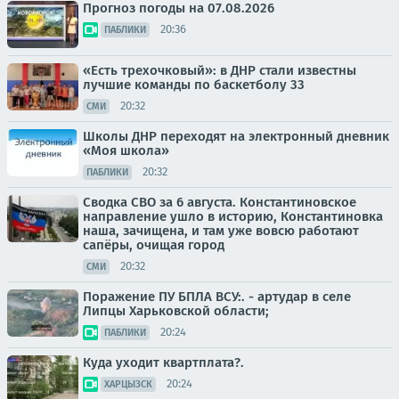
Прогноз погоды на 07.08.2026
20:36
ПАБЛИКИ
«Есть трехочковый»: в ДНР стали известны
лучшие команды по баскетболу 33
20:32
СМИ
Школы ДНР переходят на электронный дневник
«Моя школа»
20:32
ПАБЛИКИ
Сводка СВО за 6 августа. Константиновское
направление ушло в историю, Константиновка
наша, зачищена, и там уже вовсю работают
сапёры, очищая город
20:32
СМИ
Поражение ПУ БПЛА ВСУ:. - артудар в селе
Липцы Харьковской области;
20:24
ПАБЛИКИ
Куда уходит квартплата?.
20:24
ХАРЦЫЗСК