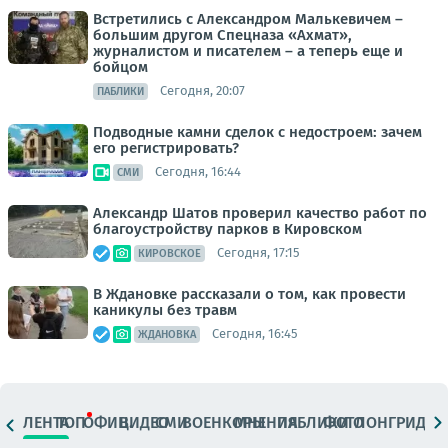
Встретились с Александром Малькевичем –
большим другом Спецназа «Ахмат»,
журналистом и писателем – а теперь еще и
бойцом
Сегодня, 20:07
ПАБЛИКИ
Подводные камни сделок с недостроем: зачем
его регистрировать?
Сегодня, 16:44
СМИ
Александр Шатов проверил качество работ по
благоустройству парков в Кировском
Сегодня, 17:15
КИРОВСКОЕ
В Ждановке рассказали о том, как провести
каникулы без травм
Сегодня, 16:45
ЖДАНОВКА
ЛЕНТА
ТОП
ОФИЦ.
ВИДЕО
СМИ
ВОЕНКОРЫ
МНЕНИЯ
ПАБЛИКИ
ФОТО
ЛОНГРИДЫ