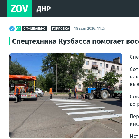
ZOV
ДНР
18 мая 2026, 11:27
ОФИЦИАЛЬНО
ГОРЛОВКА
Спецтехника Кузбасса помогает во
Спе
Сот
нан
выв
Сов
до 
Пер
инф
Ист