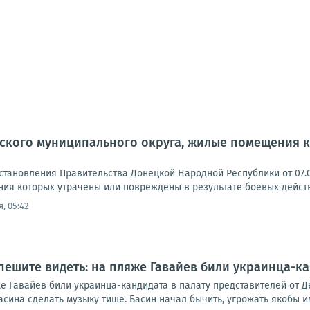
ского муниципального округа, жилые помещения к
становления Правительства Донецкой Народной Республики от 07.0
ия которых утрачены или повреждены в результате боевых действи
, 05:42
пешите видеть: на пляже Гавайев били украинца-ка
е Гавайев били украинца-кандидата в палату представителей от Д
ина сделать музыку тише. Басин начал бычить, угрожать якобы им