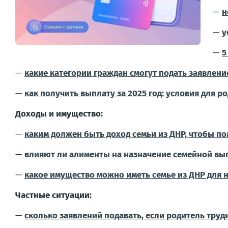
—
н
—
у
—
5
—
какие категории граждан смогут подать заявлен
—
как получить выплату за 2025 год: условия для р
Доходы и имущество:
—
каким должен быть доход семьи из ДНР, чтобы 
—
влияют ли алименты на назначение семейной вы
—
какое имущество можно иметь семье из ДНР для
Частные ситуации:
—
сколько заявлений подавать, если родитель труд