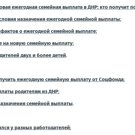
овая ежегодная семейная выплата в ДНР: кто получит п
словия назначения ежегодной семейной выплаты
;
 фактов о ежегодной семейной выплате
;
ие на новую семейную выплату
;
одителей двух и более детей
.
получить ежегодную семейную выплату от Соцфонда
;
платы родителям из ДНР
;
 назначения семейной выплаты
.
ился у разных работодателей
;