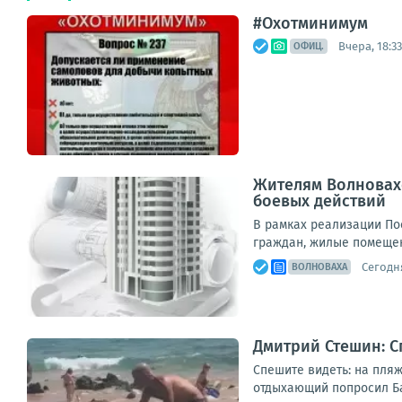
#Охотминимум
Вчера, 18:33
ОФИЦ.
Жителям Волновах
боевых действий
В рамках реализации По
граждан, жилые помещен
Сегодня
ВОЛНОВАХА
Дмитрий Стешин: С
Спешите видеть: на пляж
отдыхающий попросил Бас