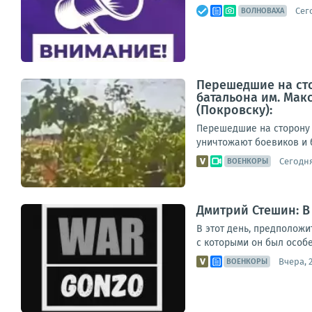
Сег
ВОЛНОВАХА
Перешедшие на сто
батальона им. Мак
(Покровску):
Перешедшие на сторону 
уничтожают боевиков и б
Сегодня
ВОЕНКОРЫ
Дмитрий Стешин: В
В этот день, предположи
с которыми он был особе
Вчера, 2
ВОЕНКОРЫ