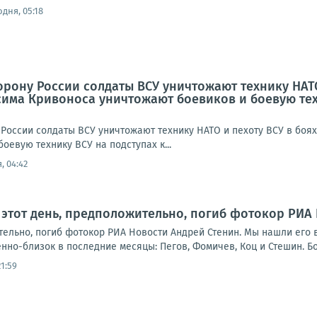
одня, 05:18
рону России солдаты ВСУ уничтожают технику НАТО
сима Кривоноса уничтожают боевиков и боевую тех
России солдаты ВСУ уничтожают технику НАТО и пехоту ВСУ в боя
оевую технику ВСУ на подступах к...
, 04:42
 этот день, предположительно, погиб фотокор РИА
тельно, погиб фотокор РИА Новости Андрей Стенин. Мы нашли его 
нно-близок в последние месяцы: Пегов, Фомичев, Коц и Стешин. Бол
1:59