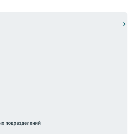
в
ных подразделений