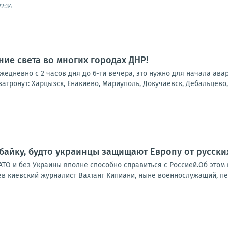
22:34
ие света во многих городах ДНР!
 ежедневно с 2 часов дня до 6-ти вечера, это нужно для начала ав
атронут: Харцызск, Енакиево, Мариуполь, Докучаевск, Дебальцево, 
 байку, будто украинцы защищают Европу от русски
НАТО и без Украины вполне способно справиться с Россией.Об это
в киевский журналист Вахтанг Кипиани, ныне военнослужащий, пер