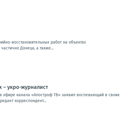
арийно-восстановительных работ на объектах
частично Донецк, а также...
х – укро-журналист
м в эфире канала «Апостроф ТВ» заявил воспевающий в своих
едает корреспондент...