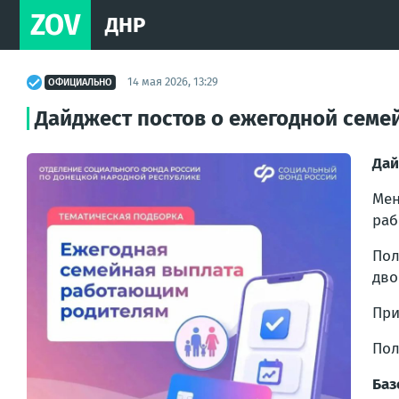
ZOV
ДНР
14 мая 2026, 13:29
ОФИЦИАЛЬНО
Дайджест постов о ежегодной семе
Дай
Мен
раб
Пол
дво
При
Пол
Баз