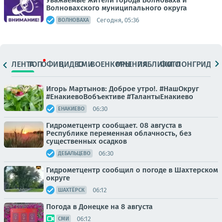
Уважаемые жители города Волноваха и
Волновахского муниципального округа
Сегодня, 05:36
ВОЛНОВАХА
ЛЕНТА
ТОП
ОФИЦ.
ВИДЕО
СМИ
ВОЕНКОРЫ
МНЕНИЯ
ПАБЛИКИ
ФОТО
ЛОНГРИДЫ
Игорь Мартынов: Доброе утро!. #НашОкруг
#ЕнакиевоВобъективе #ТалантыЕнакиево
06:30
ЕНАКИЕВО
Гидрометцентр сообщает. 08 августа в
Республике переменная облачность, без
существенных осадков
06:30
ДЕБАЛЬЦЕВО
Гидрометцентр сообщил о погоде в Шахтерском
округе
06:12
ШАХТЁРСК
Погода в Донецке на 8 августа
06:12
СМИ