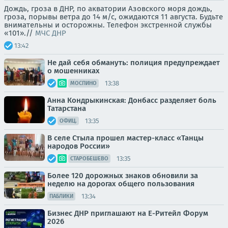
Дождь, гроза в ДНР, по акватории Азовского моря дождь,
гроза, порывы ветра до 14 м/с, ожидаются 11 августа. Будьте
внимательны и осторожны. Телефон экстренной службы
«101».//
МЧС ДНР
13:42
Не дай себя обмануть: полиция предупреждает
о мошенниках
13:38
МОСПИНО
Анна Кондрыкинская: Донбасс разделяет боль
Татарстана
13:35
ОФИЦ.
В селе Стыла прошел мастер-класс «Танцы
народов России»
13:35
СТАРОБЕШЕВО
Более 120 дорожных знаков обновили за
неделю на дорогах общего пользования
13:34
ПАБЛИКИ
Бизнес ДНР приглашают на Е-Ритейл Форум
2026