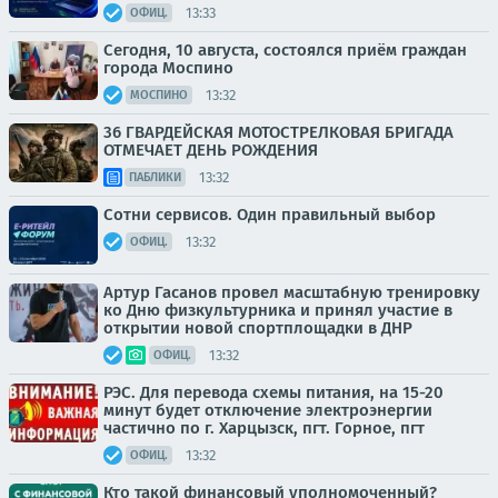
13:33
ОФИЦ.
Сегодня, 10 августа, состоялся приём граждан
города Моспино
13:32
МОСПИНО
36 ГВАРДЕЙСКАЯ МОТОСТРЕЛКОВАЯ БРИГАДА
ОТМЕЧАЕТ ДЕНЬ РОЖДЕНИЯ
13:32
ПАБЛИКИ
Сотни сервисов. Один правильный выбор
13:32
ОФИЦ.
Артур Гасанов провел масштабную тренировку
ко Дню физкультурника и принял участие в
открытии новой спортплощадки в ДНР
13:32
ОФИЦ.
РЭС. Для перевода схемы питания, на 15-20
минут будет отключение электроэнергии
частично по г. Харцызск, пгт. Горное, пгт
13:32
ОФИЦ.
Кто такой финансовый уполномоченный?