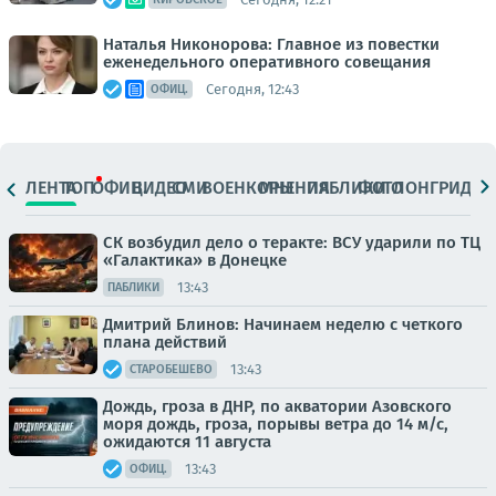
Наталья Никонорова: Главное из повестки
еженедельного оперативного совещания
Сегодня, 12:43
ОФИЦ.
ЛЕНТА
ТОП
ОФИЦ.
ВИДЕО
СМИ
ВОЕНКОРЫ
МНЕНИЯ
ПАБЛИКИ
ФОТО
ЛОНГРИДЫ
СК возбудил дело о теракте: ВСУ ударили по ТЦ
«Галактика» в Донецке
13:43
ПАБЛИКИ
Дмитрий Блинов: Начинаем неделю с четкого
плана действий
13:43
СТАРОБЕШЕВО
Дождь, гроза в ДНР, по акватории Азовского
моря дождь, гроза, порывы ветра до 14 м/с,
ожидаются 11 августа
13:43
ОФИЦ.