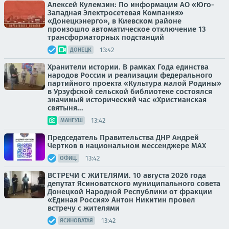
Алексей Кулемзин: По информации АО «Юго-
Западная Электросетевая Компания»
«Донецкэнерго», в Киевском районе
произошло автоматическое отключение 13
трансформаторных подстанций
13:42
ДОНЕЦК
Хранители истории. В рамках Года единства
народов России и реализации федерального
партийного проекта «Культура малой Родины»
в Урзуфской сельской библиотеке состоялся
значимый исторический час «Христианская
святыня...
13:42
МАНГУШ
Председатель Правительства ДНР Андрей
Чертков в национальном мессенджере MAX
13:42
ОФИЦ.
ВСТРЕЧИ С ЖИТЕЛЯМИ. 10 августа 2026 года
депутат Ясиноватского муниципального совета
Донецкой Народной Республики от фракции
«Единая Россия» Антон Никитин провел
встречу с жителями
13:42
ЯСИНОВАТАЯ