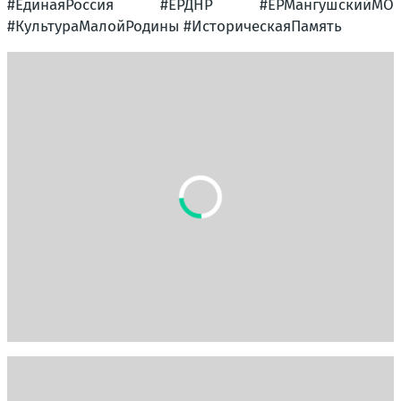
#ЕдинаяРоссия #ЕРДНР #ЕРМангушскийМО
#КультураМалойРодины #ИсторическаяПамять