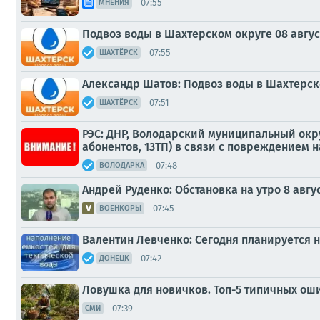
07:55
МНЕНИЯ
Подвоз воды в Шахтерском округе 08 авгус
07:55
ШАХТЁРСК
Александр Шатов: Подвоз воды в Шахтерско
07:51
ШАХТЁРСК
РЭС: ДНР, Володарский муниципальный окру
абонентов, 13ТП) в связи с повреждением 
07:48
ВОЛОДАРКА
Андрей Руденко: Обстановка на утро 8 авгус
07:45
ВОЕНКОРЫ
Валентин Левченко: Сегодня планируется 
07:42
ДОНЕЦК
Ловушка для новичков. Топ-5 типичных ош
07:39
СМИ