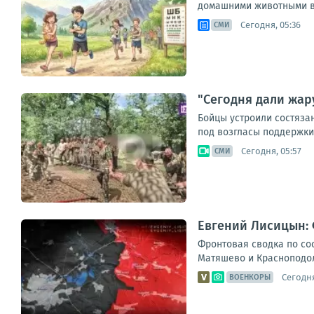
домашними животными во
Сегодня, 05:36
СМИ
"Сегодня дали жар
Бойцы устроили состяза
под возгласы поддержки
Сегодня, 05:57
СМИ
Евгений Лисицын: 
Фронтовая сводка по сос
Матяшево и Красноподоль
Сегодня
ВОЕНКОРЫ