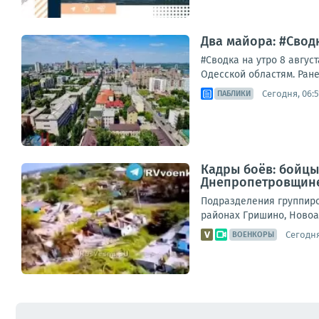
Два майора: #Сводк
#Сводка на утро 8 авгус
Одесской областям. Ране
Сегодня, 06:5
ПАБЛИКИ
Кадры боёв: бойцы
Днепропетровщин
Подразделения группиро
районах Гришино, Новоа
Сегодня
ВОЕНКОРЫ