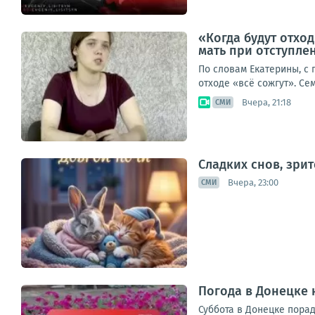
«Когда будут отход
мать при отступле
По словам Екатерины, с
отходе «всё сожгут». Се
Вчера, 21:18
СМИ
Сладких снов, зри
Вчера, 23:00
СМИ
Погода в Донецке н
Суббота в Донецке порад