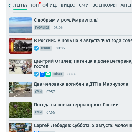
ЛЕНТА
ТОП
ОФИЦ.
ВИДЕО
СМИ
ВОЕНКОРЫ
МНЕ
С добрым утром, Мариуполь!
08:06
ПАБЛИКИ
В России:. В ночь на 8 августа 1941 года
08:06
ОФИЦ.
Дмитрий Огилец: Пятница в Доме Ветерана, 
гостей
08:03
ОФИЦ.
Два человека погибли в ДТП в Мариуполе
07:57
СМИ
Погода на новых территориях России
07:55
СМИ
Сергей Лебедев: Суббота, 8 августа: молоч