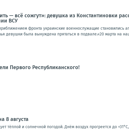
ить — всё сожгут»: девушка из Константиновки рас
нии ВСУ
 приближением фронта украинские военнослужащие становились аг
мья девушки была вынуждена прятаться в подвале.«20 марта на наш 
тели Первого Республиканского!
а 8 августа
ует тёплой и солнечной погодой. Днём воздух прогреется до +31°C,