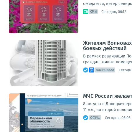
ожидается, ветер северо
Сегодня, 06:12
СМИ
Жителям Волновах
боевых действий
В рамках реализации По
граждан, жилые помещен
Сегодня
ВОЛНОВАХА
МЧС России желае
8 августа в Донецке:пер
11 м/с, во второй полови
Сегодня, 06:06
ОФИЦ.