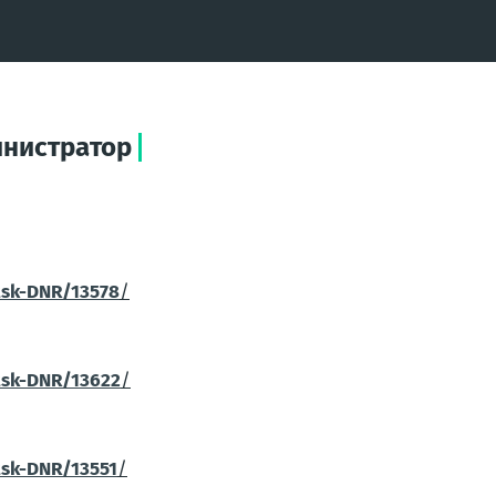
инистратор
tsk-DNR/13578
/
tsk-DNR/13622
/
tsk-DNR/13551
/