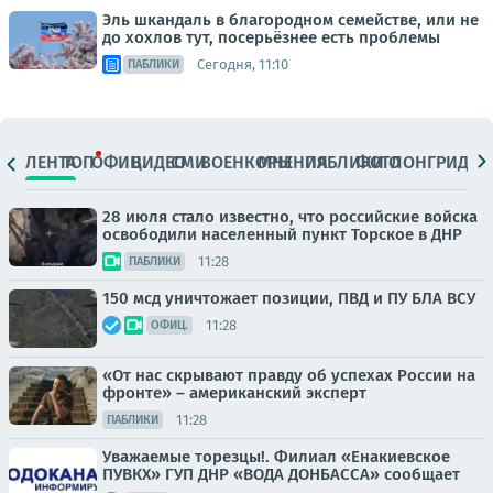
Эль шкандаль в благородном семействе, или не
до хохлов тут, посерьёзнее есть проблемы
Сегодня, 11:10
ПАБЛИКИ
ЛЕНТА
ТОП
ОФИЦ.
ВИДЕО
СМИ
ВОЕНКОРЫ
МНЕНИЯ
ПАБЛИКИ
ФОТО
ЛОНГРИДЫ
28 июля стало известно, что российские войска
освободили населенный пункт Торское в ДНР
11:28
ПАБЛИКИ
150 мсд уничтожает позиции, ПВД и ПУ БЛА ВСУ
11:28
ОФИЦ.
«От нас скрывают правду об успехах России на
фронте» – американский эксперт
11:28
ПАБЛИКИ
Уважаемые торезцы!. Филиал «Енакиевское
ПУВКХ» ГУП ДНР «ВОДА ДОНБАССА» сообщает