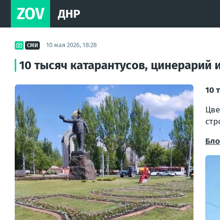
ZOV
ДНР
10 мая 2026, 18:28
СМИ
10 тысяч катарантусов, цинерарий 
10 
Цв
стр
Бло