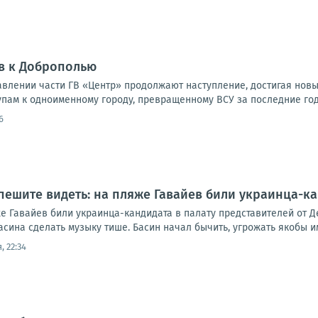
в к Доброполью
влении части ГВ «Центр» продолжают наступление, достигая новы
упам к одноименному городу, превращенному ВСУ за последние годы
6
пешите видеть: на пляже Гавайев били украинца-ка
е Гавайев били украинца-кандидата в палату представителей от Д
ина сделать музыку тише. Басин начал бычить, угрожать якобы им
, 22:34