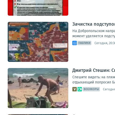
Зачистка подступо
На Добропольском напра
момент уделяется подст
Сегодня, 20:3
ПАБЛИКИ
Дмитрий Стешин: С
Спешите видеть: на пляж
отдыхающий попросил Бас
Сегодня
ВОЕНКОРЫ