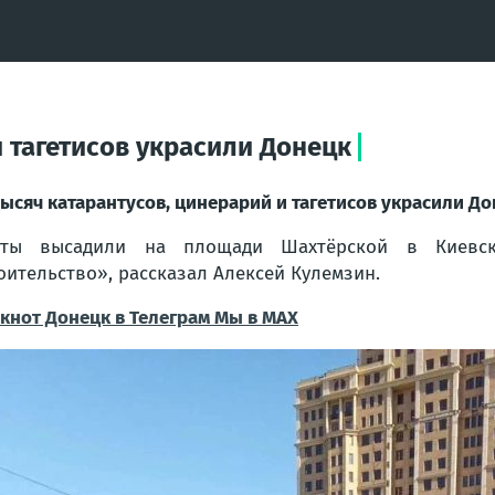
и тагетисов украсили Донецк
тысяч катарантусов, цинерарий и тагетисов украсили Д
еты высадили на площади Шахтёрской в Киевск
оительство», рассказал Алексей Кулемзин.
кнот Донецк в Телеграм Мы в МАХ