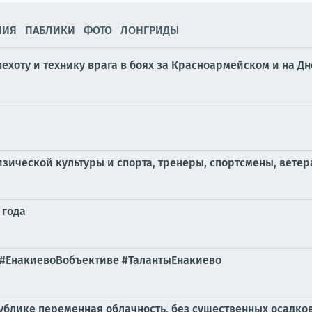
НИЯ
ПАБЛИКИ
ФОТО
ЛОНГРИДЫ
ехоту и технику врага в боях за Красноармейском и на 
ической культуры и спорта, тренеры, спортсмены, ветер
 года
г #ЕнакиевоВобъективе #ТалантыЕнакиево
публике переменная облачность, без существенных осадко