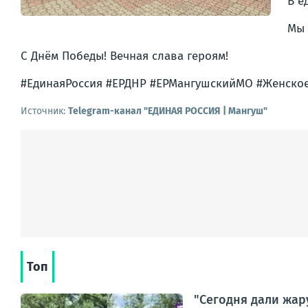
В е
Мы 
С Днём Победы! Вечная слава героям!
#ЕдинаяРоссия #ЕРДНР #ЕРМангушскийМО #Женско
Источник:
Telegram-канал "ЕДИНАЯ РОССИЯ | Мангуш"
Топ
"Сегодня дали жар