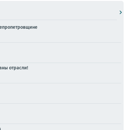
Днепропетровщине
аны отрасли!
в