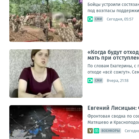
Бойцы устроили состяза
под возгласы поддержки
Сегодня, 05:57
СМИ
«Когда будут отход
мать при отступле
По словам Екатерины, с
отходе «всё сожгут». Се
Вчера, 21:18
СМИ
Евгений Лисицын: 
Фронтовая сводка по сос
Матяшево и Красноподоль
Сегодня
ВОЕНКОРЫ