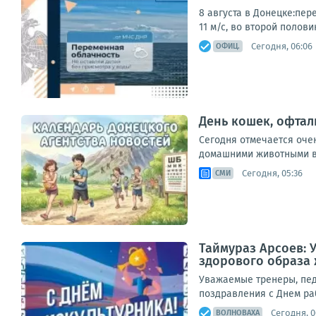
8 августа в Донецке:пер
11 м/с, во второй полови
Сегодня, 06:06
ОФИЦ.
День кошек, офтал
Сегодня отмечается оче
домашними животными во
Сегодня, 05:36
СМИ
Таймураз Арсоев: 
здорового образа 
Уважаемые тренеры, пед
поздравления с Днем раб
Сегодня, 0
ВОЛНОВАХА