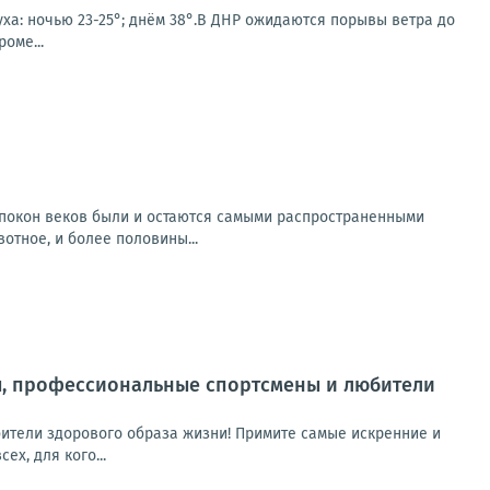
уха: ночью 23-25°; днём 38°.В ДНР ожидаются порывы ветра до
оме...
спокон веков были и остаются самыми распространенными
тное, и более половины...
ы, профессиональные спортсмены и любители
ители здорового образа жизни! Примите самые искренние и
х, для кого...