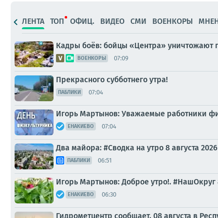
ЛЕНТА
ТОП
ОФИЦ.
ВИДЕО
СМИ
ВОЕНКОРЫ
МНЕ
Кадры боёв: бойцы «Центра» уничтожают п
07:09
ВОЕНКОРЫ
Прекрасного субботнего утра!
07:04
ПАБЛИКИ
Игорь Мартынов: Уважаемые работники физ
07:04
ЕНАКИЕВО
Два майора: #Сводка на утро 8 августа 2026
06:51
ПАБЛИКИ
Игорь Мартынов: Доброе утро!. #НашОкру
06:30
ЕНАКИЕВО
Гидрометцентр сообщает. 08 августа в Рес