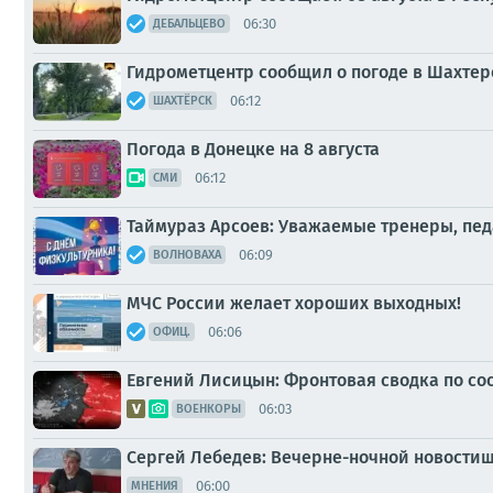
06:30
ДЕБАЛЬЦЕВО
Гидрометцентр сообщил о погоде в Шахтер
06:12
ШАХТЁРСК
Погода в Донецке на 8 августа
06:12
СМИ
Таймураз Арсоев: Уважаемые тренеры, пе
06:09
ВОЛНОВАХА
МЧС России желает хороших выходных!
06:06
ОФИЦ.
Евгений Лисицын: Фронтовая сводка по сост
06:03
ВОЕНКОРЫ
Сергей Лебедев: Вечерне-ночной новостиш
06:00
МНЕНИЯ