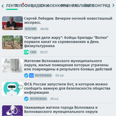
ЛЕНТА
ТОП
ОФИЦ.
ВИДЕО
СМИ
ВОЕНКОРЫ
МНЕНИЯ
ПАБЛИКИ
ФОТО
ЛОНГРИДЫ
Сергей Лебедев: Вечерне-ночной новостишный
экспресс.
06:00
МНЕНИЯ
"Сегодня дали жару": бойцы бригады "Волки"
порвали канат на соревнованиях в День
физкультурника
05:57
СМИ
Жителям Волновахского муниципального
округа, жилые помещения которых утрачены
или повреждены в результате боевых действий
05:48
ВОЛНОВАХА
ФСБ России запустили бот, в котором можно
сообщить важную для безопасности общества
информацию
05:42
ВОЛНОВАХА
Уважаемые жители города Волноваха и
Волновахского муниципального округа