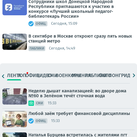
Сотрудники школ Донецкой Народной
Республики приглашаются к участию в
конкурсе «Лучший школьный педагог-
библиотекарь России»
Сегодня, 15:09
ОФИЦ.
В сентябре в Москве откроют сразу пять новых
станций метро
Сегодня, 14:49
ПАБЛИКИ
ЛЕНТА
ТОП
ОФИЦ.
ВИДЕО
СМИ
ВОЕНКОРЫ
МНЕНИЯ
ПАБЛИКИ
ФОТО
ЛОНГРИДЫ
Неделю дышат канализацией: во дворе дома
№60 в Зелёном течёт сточная вода
15:33
СМИ
Любой заём требует финансовой дисциплины
15:33
ОФИЦ.
Наталья Бурцева встретилась с жителями пгт