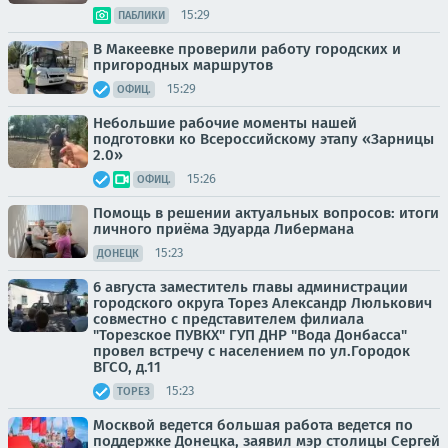
15:29
ПАБЛИКИ
В Макеевке проверили работу городских и
пригородных маршрутов
15:29
ОФИЦ.
Небольшие рабочие моменты нашей
подготовки ко Всероссийскому этапу «Зарницы
2.0»
15:26
ОФИЦ.
Помощь в решении актуальных вопросов: итоги
личного приёма Эдуарда Либермана
15:23
ДОНЕЦК
6 августа заместитель главы администрации
городского округа Торез Александр Люлькович
совместно с представителем филиала
"Торезское ПУВКХ" ГУП ДНР "Вода Донбасса"
провел встречу с населением по ул.Городок
ВГСО, д.11
15:23
ТОРЕЗ
Москвой ведется большая работа ведется по
поддержке Донецка, заявил мэр столицы Сергей