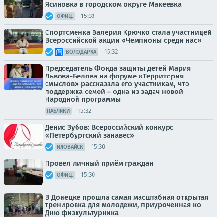
Ясиновка в городском округе Макеевка
15:33
ОФИЦ.
Спортсменка Валерия Крючко стала участницей
Всероссийской акции «Чемпионы среди нас»
15:32
ВОЛОДАРКА
Председатель Фонда защиты детей Мария
Львова-Белова на форуме «Территория
смыслов» рассказала его участникам, что
поддержка семей – одна из задач новой
Народной программы
15:32
ПАБЛИКИ
Денис Зубов: Всероссийский конкурс
«Петербургский занавес»
15:30
ИЛОВАЙСК
Провел личный приём граждан
15:30
ОФИЦ.
В Донецке прошла самая масштабная открытая
тренировка для молодежи, приуроченная ко
Дню физкультурника