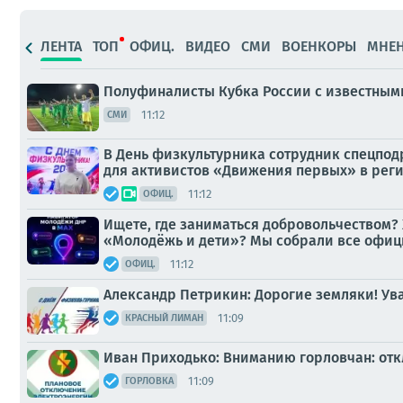
ЛЕНТА
ТОП
ОФИЦ.
ВИДЕО
СМИ
ВОЕНКОРЫ
МНЕ
Полуфиналисты Кубка России с известным
11:12
СМИ
В День физкультурника сотрудник спецпод
для активистов «Движения первых» в рег
11:12
ОФИЦ.
Ищете, где заниматься добровольчеством? 
«Молодёжь и дети»? Мы собрали все офиц
11:12
ОФИЦ.
Александр Петрикин: Дорогие земляки! Ув
11:09
КРАСНЫЙ ЛИМАН
Иван Приходько: Вниманию горловчан: от
11:09
ГОРЛОВКА