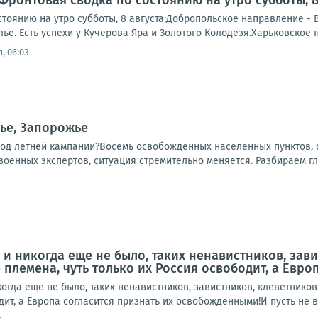
Фронтовая сводка по состоянию на утро субботы, 8 
тоянию на утро субботы, 8 августа:Добропольское направление - 
е. Есть успехи у Кучерова Яра и Золотого Колодезя.Харьковское 
, 06:03
ье, Запорожье
ход летней кампании?Восемь освобожденных населенных пунктов, о
 военных экспертов, ситуация стремительно меняется. Разбираем гл
, и никогда еще не было, таких ненавистников, зав
е племена, чуть только их Россия освободит, а Евр
икогда еще не было, таких ненавистников, завистников, клеветников
дит, а Европа согласится признать их освобожденными!И пусть не в