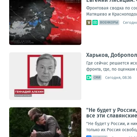
Евгений Лисицын: 
Фронтовая сводка по сос
Матяшево и Красноподоль
Сегодня
ВОЕНКОРЫ
Харьков, Добропол
Где сейчас решается ис
фронта, где, по оценкам
Сегодня, 08:36
СМИ
"Не будет у России
все эти славянски
"Не будет у России, и н
только их Россия освобо