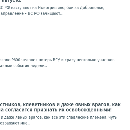
августа:
ВС РФ наступают на Новогришино, бои за Доброполье,
направление - ВС РФ зачищают...
коло 9600 человек потерь ВСУ и сразу несколько участков
авные события недели...
истников, клеветников и даже явных врагов, как
опа согласится признать их освобожденными!
 и даже явных врагов, как все эти славянские племена, чуть
озражают мне...