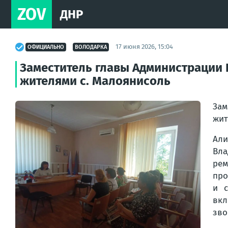
ZOV
ДНР
17 июня 2026, 15:04
ОФИЦИАЛЬНО
ВОЛОДАРКА
Заместитель главы Администрации В
жителями с. Малоянисоль
Зам
жит
Али
Вла
рем
про
и с
вкл
зво