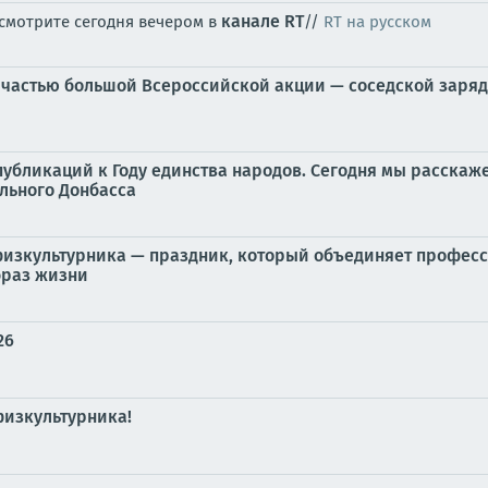
канале RT
» смотрите сегодня вечером в
//
RT на русском
и частью большой Всероссийской акции — соседской заря
убликаций к Году единства народов. Сегодня мы расскаже
льного Донбасса
ь физкультурника — праздник, который объединяет профес
браз жизни
26
физкультурника!