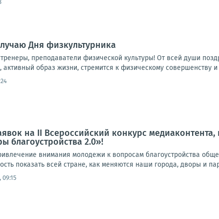
8
случаю Дня физкультурника
тренеры, преподаватели физической культуры! От всей души позд
е, активный образ жизни, стремится к физическому совершенству и 
:24
аявок на II Всероссийский конкурс медиаконтента
ы благоустройства 2.0»!
ривлечение внимания молодежи к вопросам благоустройства общес
сть показать всей стране, как меняются наши города, дворы и пар
 09:15