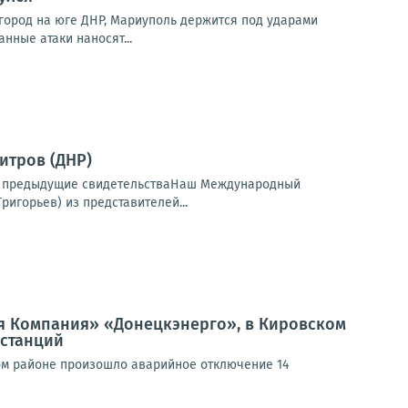
город на юге ДНР, Мариуполь держится под ударами
нные атаки наносят...
итров (ДНР)
еть предыдущие свидетельстваНаш Международный
игорьев) из представителей...
я Компания» «Донецкэнерго», в Кировском
станций
ом районе произошло аварийное отключение 14