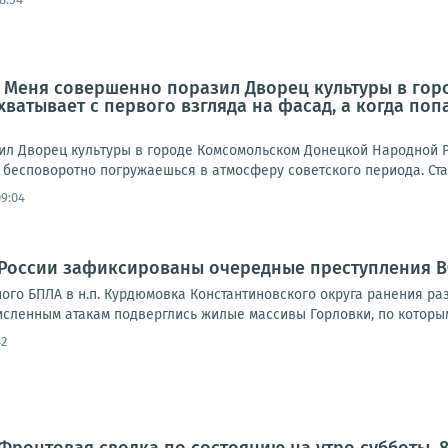
: Меня совершенно поразил Дворец культуры в го
ахватывает с первого взгляда на фасад, а когда по
л Дворец культуры в городе Комсомольском Донецкой Народной Ре
 бесповоротно погружаешься в атмосферу советского периода. Стал
09:04
 России зафиксированы очередные преступления 
ного БПЛА в н.п. Курдюмовка Константиновского округа ранения ра
исленным атакам подверглись жилые массивы Горловки, по которым
42