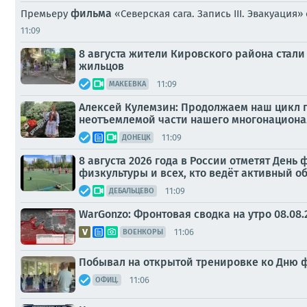
фильма
Премьеру
«Северская сага. Запись III. Эвакуация
11:09
8 августа жители Кировского района стал
жильцов
11:09
МАКЕЕВКА
Алексей Кулемзин: Продолжаем наш цикл п
неотъемлемой части нашего многонациона
11:09
ДОНЕЦК
8 августа 2026 года в России отметят Ден
физкультуры и всех, кто ведёт активный о
11:09
ДЕБАЛЬЦЕВО
WarGonzo: Фронтовая сводка на утро 08.08.
11:06
ВОЕНКОРЫ
Побывал на открытой тренировке ко Дню 
11:06
ОФИЦ.