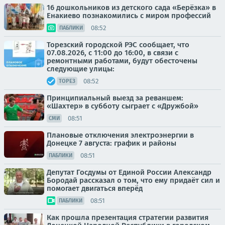
16 дошкольников из детского сада «Берёзка» в
Енакиево познакомились с миром профессий
08:52
ПАБЛИКИ
Торезский городской РЭС сообщает, что
07.08.2026, с 11:00 до 16:00, в связи с
ремонтными работами, будут обесточены
следующие улицы:
08:52
ТОРЕЗ
Принципиальный выезд за реваншем:
«Шахтер» в субботу сыграет с «Дружбой»
08:51
СМИ
Плановые отключения электроэнергии в
Донецке 7 августа: график и районы
08:51
ПАБЛИКИ
Депутат Госдумы от Единой России Александр
Бородай рассказал о том, что ему придаёт сил и
помогает двигаться вперёд
08:51
ПАБЛИКИ
Как прошла презентация стратегии развития