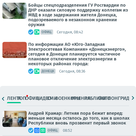
Бойцы спецподразделения ГУ Росгвардии по
ДНР оказали силовую поддержку коллегам из
МВД в ходе задержания жителя Донецка,
подозреваемого в незаконном хранении
оружия
Сегодня, 08:42
ОФИЦ.
По информации АО «Юго-Западная
Электросетевая Компания» «Донецкэнерго»,
сегодня в Донецке планируется частичное
плановое отключение электроэнергии в
некоторых районах города:
Сегодня, 08:36
ДОНЕЦК
ЛЕНТА
ТОП
ОФИЦ.
ВИДЕО
СМИ
ВОЕНКОРЫ
МНЕНИЯ
ПАБЛИКИ
ФОТО
ЛОНГРИДЫ
Андрей Крамар: Летняя пора бежит вперед:
меньше месяца осталось до того, как в школах
Республики вновь прозвенит первый звонок
08:52
ОФИЦ.