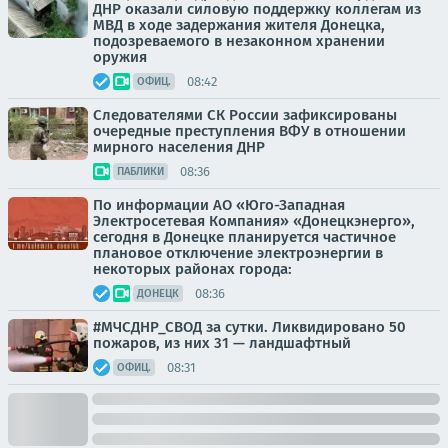
ДНР оказали силовую поддержку коллегам из
МВД в ходе задержания жителя Донецка,
подозреваемого в незаконном хранении
оружия
08:42
ОФИЦ.
Следователями СК России зафиксированы
очередные преступления ВФУ в отношении
мирного населения ДНР
08:36
ПАБЛИКИ
По информации АО «Юго-Западная
Электросетевая Компания» «Донецкэнерго»,
сегодня в Донецке планируется частичное
плановое отключение электроэнергии в
некоторых районах города:
08:36
ДОНЕЦК
#МЧСДНР_СВОД за сутки. Ликвидировано 50
пожаров, из них 31 — ландшафтный
08:31
ОФИЦ.