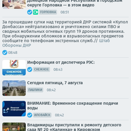
Донецкой Народной Республики в городском
округе Горловка — в этом видео
08:51
ГОРЛОВКА
За прошедшие сутки над территорией ДНР системой «Купол
Донбасса» нейтрализовано и уничтожено силами ПВО и
сводных мобильных огневых групп 19 дронов противника.
При обнаружении обломков и взрывоопасных предметов
сообщите по телефонам экстренных служб.//
Штаб
Обороны ДНР
08:48
Информация от диспетчера РЭС:
08:43
СНЕЖНОЕ
Сегодня пятница, 7 августа
08:42
ПАБЛИКИ
ВНИМАНИЕ: Временное сокращение подачи
воды
08:42
ИЛОВАЙСК
Владимирцы приступили к ремонту детского
сада № 20 «Калинка» в Кировском