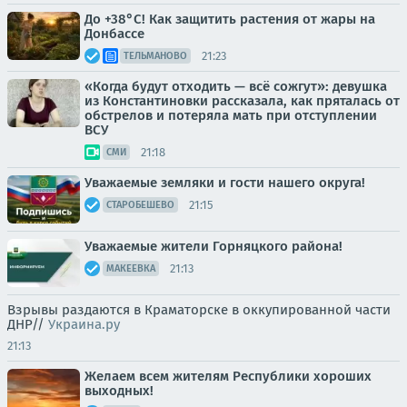
До +38°С! Как защитить растения от жары на
Донбассе
21:23
ТЕЛЬМАНОВО
«Когда будут отходить — всё сожгут»: девушка
из Константиновки рассказала, как пряталась от
обстрелов и потеряла мать при отступлении
ВСУ
21:18
СМИ
Уважаемые земляки и гости нашего округа!
21:15
СТАРОБЕШЕВО
Уважаемые жители Горняцкого района!
21:13
МАКЕЕВКА
Взрывы раздаются в Краматорске в оккупированной части
ДНР//
Украина.ру
21:13
Желаем всем жителям Республики хороших
выходных!