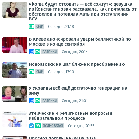
«Когда будут отходить — всё сожгут»: девушка
из Константиновки рассказала, как пряталась от
обстрелов и потеряла мать при отступлении
ВСУ
Сегодня, 21:18
СМИ
В Киеве анонсировали удары баллистикой по
Москве в конце сентября
Сегодня, 20:14
ПАБЛИКИ
Новоазовск на шаг ближе к преображению
Сегодня, 17:10
СМИ
У Украины всё ещё достаточно генерации на
зиму
Сегодня, 21:01
ПАБЛИКИ
Этнические и религиозные вопросы в
избирательном процессе
Сегодня, 20:55
ЯСИНОВАТАЯ
Прогноз погоды на 08.08.2026