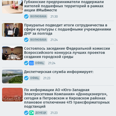
Губкинские предприниматели поддержали
жителей подшефных территорий в рамках
акции #МыВместе
21:30
ВОЛНОВАХА
Приуралье подводит итоги сотрудничества в
сфере культуры с подшефными учреждениями
ДНР за полгода
21:24
ВОЛНОВАХА
Состоялось заседание Федеральной комиссии
Всероссийского конкурса лучших проектов
создания городской среды
21:24
ОФИЦ.
Диспетчерская служба информирует:
21:23
ОФИЦ.
По информации АО «Юго-Западная
Электросетевая Компания» «Донецкэнерго»,
сегодня в Петровском и Кировском районах
плановое отключение 415 трансформаторных
подстанций
21:23
ДОНЕЦК