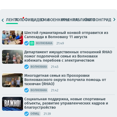
ЛЕНТА
ТОП
ОФИЦ.
ВИДЕО
СМИ
ВОЕНКОРЫ
МНЕНИЯ
ПАБЛИКИ
ФОТО
ЛОНГРИДЫ
Шестой гуманитарный конвой отправится из
Салехарда в Волноваху 11 августа
21:49
ВОЛНОВАХА
Департамент имущественных отношений ЯНАО
помог подопечной семье из Волновахи
избежать перебоев с электричеством
21:45
ВОЛНОВАХА
Многодетная семья из Прохоровки
Волновахского округа получила помощь от
тазовчан (ЯНАО)
21:42
ВОЛНОВАХА
Социальная поддержка, новые спортивные
объекты, развитие управленческих кадров и
благоустройство
21:39
ОФИЦ.