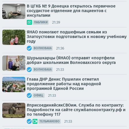
В ЦГКБ № 9 Донецка открылось первичное
сосудистое отделение для пациентов с
инсультами
21:39
ПАБЛИКИ
ЯНАО помогают подшефным семьям из
Златоустовки подготовиться к новому учебному
году
21:36
ВОЛНОВАХА
Шурышкарцы (ЯНАО) отправят «портфели
добра» школьникам Волновахского округа
21:33
ВОЛНОВАХА
Глава ДНР Денис Пушилин отметил
продолжение работы над народной
программой Единой России
21:33
ОФИЦ.
#присоединяйсякСВОим. Служба по контракту:
Подробности на сайте службапоконтракту.рф и
по телефону 117
21:33
ТЕЛЬМАНОВО