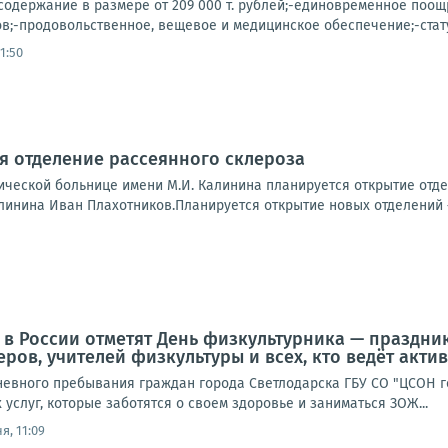
одержание в размере от 209 000 т. рублей;-единовременное поощре
в;-продовольственное, вещевое и медицинское обеспечение;-стату
1:50
я отделение рассеянного склероза
ической больнице имени М.И. Калинина планируется открытие отд
линина Иван Плахотников.Планируется открытие новых отделений –.
да в России отметят День физкультурника — празд
еров, учителей физкультуры и всех, кто ведёт акт
невного пребывания граждан города Светлодарска ГБУ СО "ЦСОН го
услуг, которые заботятся о своем здоровье и заниматься ЗОЖ...
я, 11:09