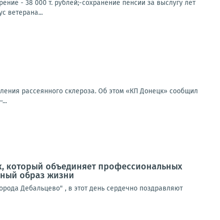
ние - 38 000 т. рублей;-сохранение пенсии за выслугу лет
с ветерана...
еления рассеянного склероза. Об этом «КП Донецк» сообщил
..
ник, который объединяет профессиональных
ивный образ жизни
рода Дебальцево" , в этот день сердечно поздравляют