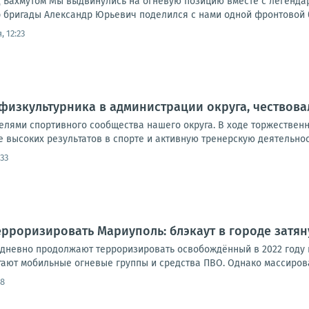
 Бахмутом Мы выдвинулись на огневую позицию вместе с легендар
 бригады Александр Юрьевич поделился с нами одной фронтовой ба
, 12:23
физкультурника в администрации округа, чествов
телями спортивного сообщества нашего округа. В ходе торжестве
 высоких результатов в спорте и активную тренерскую деятельност
:33
рроризировать Мариуполь: блэкаут в городе затян
дневно продолжают терроризировать освобождённый в 2022 году 
тают мобильные огневые группы и средства ПВО. Однако массирова
58