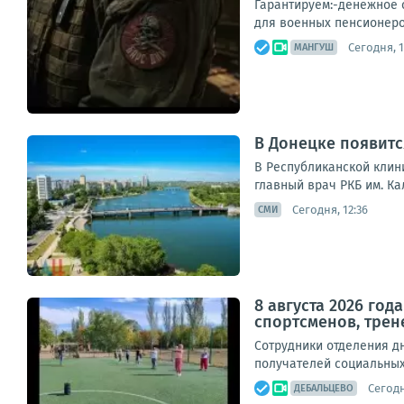
Гарантируем:-денежное с
для военных пенсионеро
Сегодня, 1
МАНГУШ
В Донецке появитс
В Республиканской клин
главный врач РКБ им. Ка
Сегодня, 12:36
СМИ
8 августа 2026 го
спортсменов, трен
Сотрудники отделения д
получателей социальных 
Сегодн
ДЕБАЛЬЦЕВО