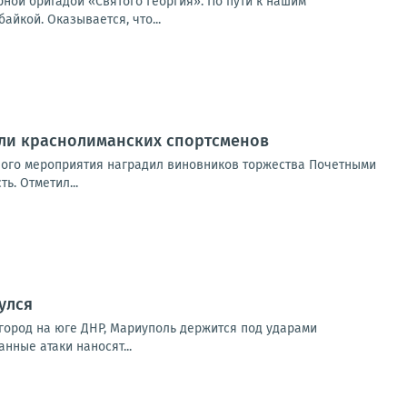
ной бригадой «Святого Георгия». По пути к нашим
йкой. Оказывается, что...
али краснолиманских спортсменов
нного мероприятия наградил виновников торжества Почетными
ь. Отметил...
улся
город на юге ДНР, Мариуполь держится под ударами
нные атаки наносят...