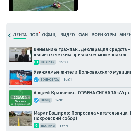
ЛЕНТА
ТОП
ОФИЦ.
ВИДЕО
СМИ
ВОЕНКОРЫ
МНЕ
Вниманию граждан!. Декларация средств –
является четким признаком мошенников
14:03
ПАБЛИКИ
Уважаемые жители Волновахского муницип
14:01
ВОЛНОВАХА
Андрей Кравченко: ОТМЕНА СИГНАЛА «Угр
14:01
ОФИЦ.
Марат Баширов: Попросила читательница. Е
Покровский собор)
13:58
ПАБЛИКИ