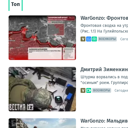
Топ
WarGonzo: Фронтова
Фронтовая сводка на ут
(Рис. 1.1) На Гуляйполь
Сего
ВОЕНКОРЫ
Дмитрий Зименкин:
Штурма ворвались в под
"осиным" роем. Группир
Сегодня
ВОЕНКОРЫ
WarGonzo: Мальдив