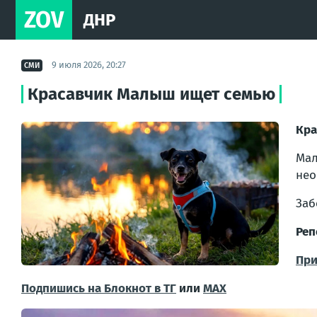
ZOV
ДНР
9 июля 2026, 20:27
СМИ
Красавчик Малыш ищет семью
Кра
Мал
нео
Заб
Реп
При
Подпишись на Блокнот в ТГ
или
МАХ