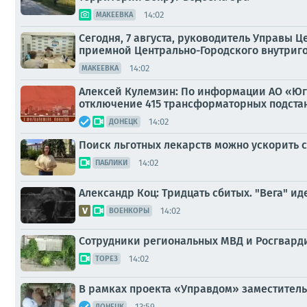
14:02
МАКЕЕВКА
Сегодня, 7 августа, руководитель Управы 
приемной Центрально-Городского внутриго
14:02
МАКЕЕВКА
Алексей Кулемзин: По информации АО «Юг
отключение 415 трансформаторных подста
14:02
ДОНЕЦК
Поиск льготных лекарств можно ускорить 
14:02
ПАБЛИКИ
Александр Коц: Тридцать сбитых. "Вега" ид
14:02
ВОЕНКОРЫ
Сотрудники региональных МВД и Росгвард
14:02
ТОРЕЗ
В рамках проекта «Управдом» заместител
13:59
ДОНЕЦК