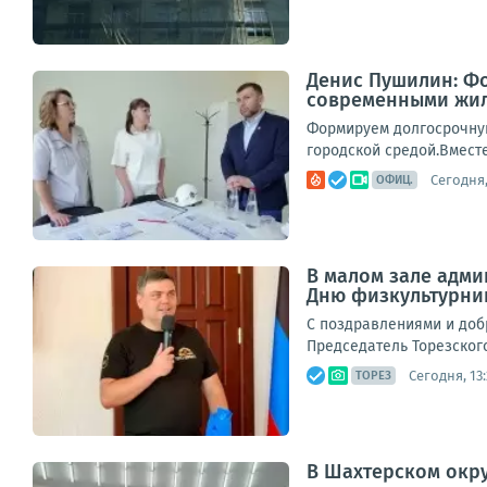
Денис Пушилин: Фо
современными жил
Формируем долгосрочную
городской средой.Вместе
Сегодня,
ОФИЦ.
В малом зале адми
Дню физкультурни
С поздравлениями и доб
Председатель Торезского
Сегодня, 13:
ТОРЕЗ
В Шахтерском окру