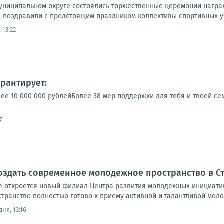
униципальном округе состоялись торжественные церемонии награж
и поздравили с предстоящим праздником коллективы спортивных уч
 13:22
рантирует:
ее 10 000 000 рублейБолее 38 мер поддержки для тебя и твоей се
7
оздать современное молодежное пространство в С
е откроется новый филиал Центра развития молодежных инициати
транство полностью готово к приему активной и талантливой моло
ня, 13:16