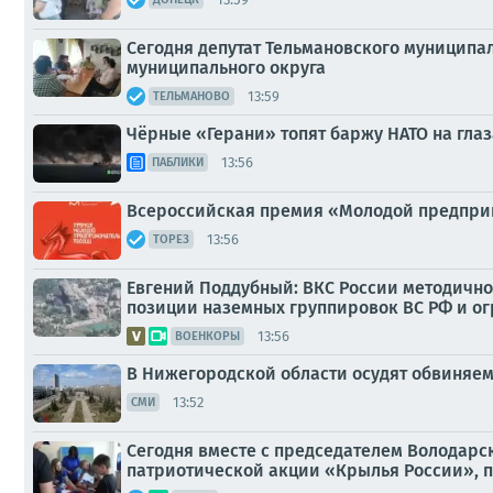
Сегодня депутат Тельмановского муниципа
муниципального округа
13:59
ТЕЛЬМАНОВО
Чёрные «Герани» топят баржу НАТО на глаз
13:56
ПАБЛИКИ
Всероссийская премия «Молодой предпри
13:56
ТОРЕЗ
Евгений Поддубный: ВКС России методичн
позиции наземных группировок ВС РФ и о
13:56
ВОЕНКОРЫ
В Нижегородской области осудят обвиняемы
13:52
СМИ
Сегодня вместе с председателем Володарск
патриотической акции «Крылья России», 