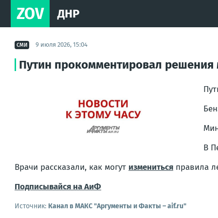
ZOV
ДНР
9 июля 2026, 15:04
СМИ
Путин прокомментировал решения 
Пу
Бен
Мин
В П
Врачи рассказали, как могут
измениться
правила ле
Подписывайся на АиФ
Источник:
Канал в МАКС "Аргументы и Факты – aif.ru"