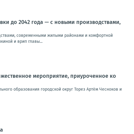
ки до 2042 года — с новыми производствами,
одствами, современными жилыми районами и комфортной
иной и врип главы...
оржественное мероприятие, приуроченное ко
ьного образования городской округ Торез Артём Чесноков и
ка