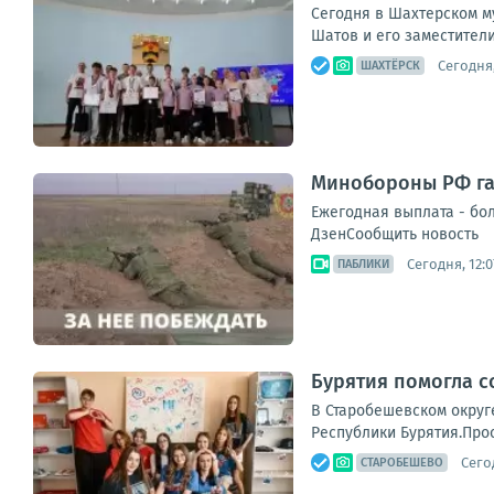
Сегодня в Шахтерском м
Шатов и его заместител
Сегодня,
ШАХТЁРСК
Минобороны РФ га
Ежегодная выплата - бол
ДзенСообщить новость
Сегодня, 12:0
ПАБЛИКИ
Бурятия помогла с
В Старобешевском округ
Республики Бурятия.Прос
Сегод
СТАРОБЕШЕВО