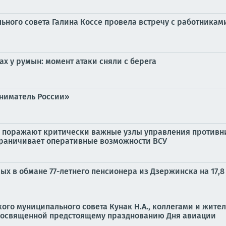
льного совета Галина Коссе провела встречу с работника
ах у румын: момент атаки сняли с берега
ниматель России»
о поражают критически важные узлы управления противни
граничивает оперативные возможности ВСУ
х в обмане 77-летнего пенсионера из Дзержинска на 17,8
ого муниципального совета Кунак Н.А., коллегами и жите
посвященной предстоящему празднованию Дня авиации