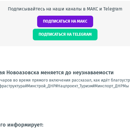
Подписывайтесь на наши каналы в МАКС и Telegram
ПОДПИСАТЬСЯ НА МАКС
ПОДПИСАТЬСЯ НА TELEGRAM
ая Новоазовска меняется до неузнаваемости
вчаров во время прямого включения рассказал, как идёт благоустр
раструктура#Минстрой_ДНР#Нацпроект_Туризм#Минспорт_ДНРМы в В
рго информирует: