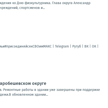
дения ко Дню физкультурника. Глава округа Александр
реждений, спортсменов и...
мьи#присоединяйсякСВОимМАКС | Telegram | Рутуб | ВК | OK |
таробешевском округе
в. Ремонтные работы в здании уже завершены при поддержке
дежи.В обновленном здании...