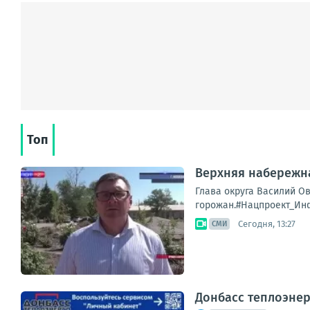
Топ
Верхняя набережн
Глава округа Василий О
горожан.#Нацпроект_Инф
Сегодня, 13:27
СМИ
Донбасс теплоэне