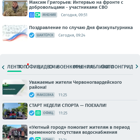
Максим Григорьев: Интервью на фронте с
добровольцами - участниками СВО
Сегодня, 09:51
МНЕНИЯ
Поздравление по случаю Дня физкультурника
Сегодня, 09:24
ШАХТЁРСК
ЛЕНТА
ТОП
ОФИЦ.
ВИДЕО
СМИ
ВОЕНКОРЫ
МНЕНИЯ
ПАБЛИКИ
ФОТО
ЛОНГРИДЫ
Уважаемые жители Червоногвардейского
района!
11:25
МАКЕЕВКА
СТАРТ НЕДЕЛИ СПОРТА — ПОЕХАЛИ!
11:25
ОФИЦ.
«Уютный город» помогает жителям в период
временного отсутствия водоснабжения
11:24
ОФИЦ.