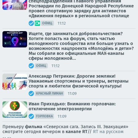
спецподразделения Главного управления
Росгвардии по Донецкой Народной Республике
провел спортивную зарядку для активистов
«Движения первых» в региональной столице
11:12
ОФИЦ.
Ищете, где заниматься добровольчеством?
Хотите попасть на форум, стать частью
молодежного сообщества или больше узнать о
возможностях нацпроекта «Молодёжь и дети»?
Мы собрали все официальные MAX-каналы
сферы молодежной...
11:12
ОФИЦ.
Александр Петрикин: Дорогие земляки!
Уважаемые спортсмены и тренеры, ветераны
спорта и любители физической культуры!
11:09
КРАСНЫЙ ЛИМАН
Иван Приходько: Вниманию горловчан:
отключение электроэнергии
11:09
ГОРЛОВКА
Премьеру
фильма
«Северская сага. Запись III. Эвакуация»
смотрите сегодня вечером в
канале RT
//
RT на русском