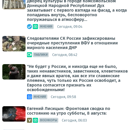
Дворец культуры в городе Комсомольском
Донецкой Народной Республики! Дух
захватывает с первого взгляда на фасад, а когда
попадаешь внутрь, бесповоротно
погружаешься в атмосферу...
Сегодня, 09:04
МНЕНИЯ
Следователями СК России зафиксированы
очередные преступления ВФУ в отношении
мирного населения ДНР
Сегодня, 08:42
ПАБЛИКИ
"Не будет у России, и никогда еще не было,
таких ненавистников, завистников, клеветников
и даже явных врагов, как все эти славянские
племена, чуть только их Россия освободит, а
Европа согласится признать их
освобожденными!
Сегодня, 09:58
МНЕНИЯ
Евгений Лисицын: Фронтовая сводка по
состоянию на утро субботы, 8 августа:
Сегодня, 06:03
ВОЕНКОРЫ