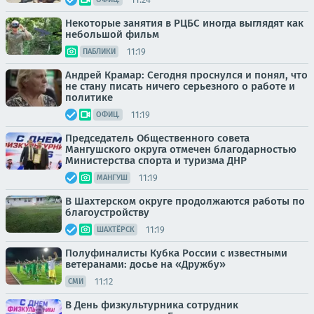
Некоторые занятия в РЦБС иногда выглядят как
небольшой фильм
11:19
ПАБЛИКИ
Андрей Крамар: Сегодня проснулся и понял, что
не стану писать ничего серьезного о работе и
политике
11:19
ОФИЦ.
Председатель Общественного совета
Мангушского округа отмечен благодарностью
Министерства спорта и туризма ДНР
11:19
МАНГУШ
В Шахтерском округе продолжаются работы по
благоустройству
11:19
ШАХТЁРСК
Полуфиналисты Кубка России с известными
ветеранами: досье на «Дружбу»
11:12
СМИ
В День физкультурника сотрудник